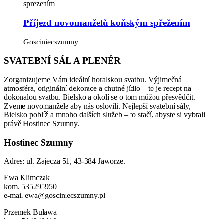
Příjezd novomanželů koňským spřežením
Gosciniecszumny
SVATEBNÍ SÁL A PLENÉR
Zorganizujeme Vám ideální horalskou svatbu. Výjimečná
atmosféra, originální dekorace a chutné jídlo – to je recept na
dokonalou svatbu. Bielsko a okolí se o tom můžou přesvědčit.
Zveme novomanžele aby nás oslovili. Nejlepší svatební sály,
Bielsko poblíž a mnoho dalších služeb – to stačí, abyste si vybrali
právě Hostinec Szumny.
Hostinec Szumny
Adres: ul. Zajecza 51, 43-384 Jaworze.
Ewa Klimczak
kom. 535295950
e-mail ewa@gosciniecszumny.pl
Przemek Buława