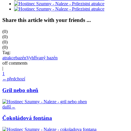
Share this article with your friends ...
(0)
(0)
(0)
(0)
Tag:
atrakce
bazén
Vyhřívaný bazén
off
comments
|
1
←
předchozí
Gril nebo oheň
další
→
Čokoládová fontána