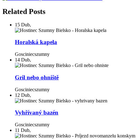
Related Posts
15
Dub
,
Horalská kapela
Gosciniecszumny
14
Dub
,
Gril nebo ohniště
Gosciniecszumny
12
Dub
,
Vyhřívaný bazén
Gosciniecszumny
11
Dub
,