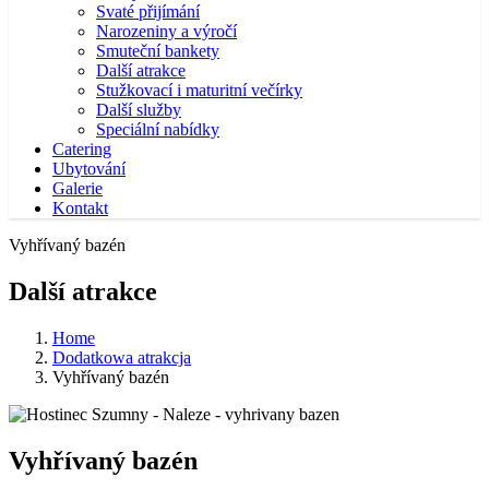
Svaté přijímání
Narozeniny a výročí
Smuteční bankety
Další atrakce
Stužkovací i maturitní večírky
Další služby
Speciální nabídky
Catering
Ubytování
Galerie
Kontakt
Vyhřívaný bazén
Další atrakce
Home
Dodatkowa atrakcja
Vyhřívaný bazén
Vyhřívaný bazén