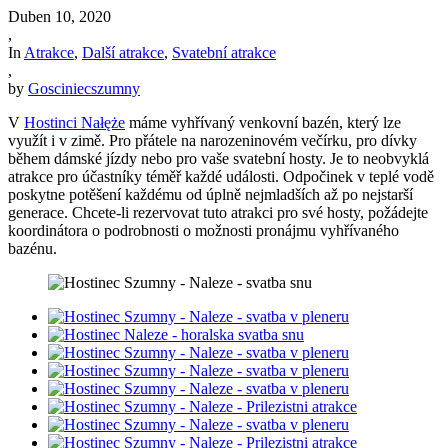
Duben
10
,
2020
,
In
Atrakce
,
Další atrakce
,
Svatební atrakce
,
by
Gosciniecszumny
V
Hostinci Nałęże
máme vyhřívaný venkovní bazén, který lze
využít i v zimě. Pro přátele na narozeninovém večírku, pro dívky
během dámské jízdy nebo pro vaše svatební hosty. Je to neobvyklá
atrakce pro účastníky téměř každé události. Odpočinek v teplé vodě
poskytne potěšení každému od úplně nejmladších až po nejstarší
generace. Chcete-li rezervovat tuto atrakci pro své hosty, požádejte
koordinátora o podrobnosti o možnosti pronájmu vyhřívaného
bazénu.