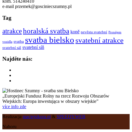
kom. 514240410
e-mail przemek@gosciniecszumny.pl
Tag
horalská svatba
atrakce
koně
nevěsta svatební
Pronájem
svatba bielsko
svatební atrakce
svatba
vozidla
svatební síň
svatební sál
Najděte nás:
„Europejski Fundusz Rolny na rzecz Rozwoju Obszarów
Wiejskich: Europa inwestująca w obszary wiejskie”
více info zde
Realizacja
maciejsikora.pl
&
SPEEDYWEB
Nahoru