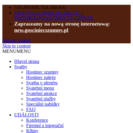
535-295-950, 514-240-410
EWA@GOSCINIECSZUMNY.PL
|
PRZEMEK@GOSCINIECSZUMNY.PL
Zapraszamy na nową stronę internetową:
new.gosciniecszumny.pl
Skip to content
Skip to content
MENU
MENU
Hlavní strana
Svatby
Hostinec szumny
Hostinec nałęże
Svatba v plenéru
Svatební menu
Svatební atrakce
Svatební služby
Speciální nabídky
FAQ
UDÁLOSTI
Konference
Firemní a integrační
Křtiny