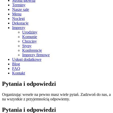
Strona główna
Terminy
Nasze sale
Menu
Noclegi
Dekoracje
Imprezy
Urodziny
Komunie
Chrzciny
Stypy
Konferencje
Imprezy firmowe
Usługi dodatkowe
Blog
FAQ
Kontakt
Pytania i odpowiedzi
Organizując wesele na pewno masz wiele pytań. Zadzwoń do nas, a
na wszystkie z przyjemnością odpowiemy.
Pytania i odpowiedzi