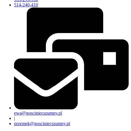
514-240-410
ewa@gosciniecszumny.pl
|
przemek@gosciniecszumny.pl