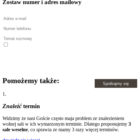
Zostaw numer i adres mailowy
Wyrażasz zgodę na kontakt telefoniczny w celu obsługi niniejszego
zgłoszenia. Wyrażasz zgodę na otrzymywanie informacji handlowych
środkami komunikacji elektronicznej wysyłanymi przez
www.gosciniecszumny.pl oraz na wykorzystanie komunikacji email w
celach marketingowych. Więcej informacji w naszej polityce prywatności.
Pomożemy także:
1.
Znaleźć
termin
Widzimy że nasi Goście często maja problem ze znalezieniem
wolnej sali w ich wymarzonym terminie. Dlatego proponujemy
3
sale weselne
, co sprawia ze mamy 3 razy więcej terminów.