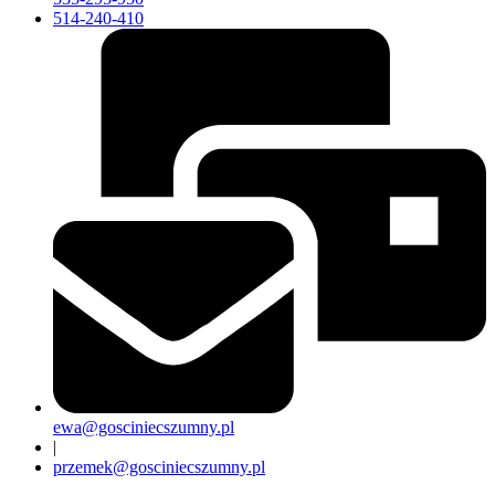
514-240-410
ewa@gosciniecszumny.pl
|
przemek@gosciniecszumny.pl