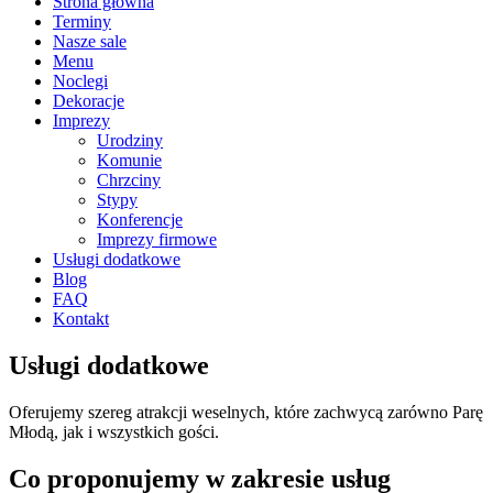
Strona główna
Terminy
Nasze sale
Menu
Noclegi
Dekoracje
Imprezy
Urodziny
Komunie
Chrzciny
Stypy
Konferencje
Imprezy firmowe
Usługi dodatkowe
Blog
FAQ
Kontakt
Usługi dodatkowe
Oferujemy szereg atrakcji weselnych, które zachwycą zarówno Parę
Młodą, jak i wszystkich gości.
Co proponujemy w zakresie usług