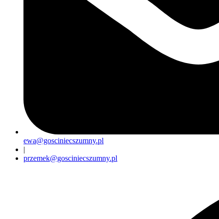
ewa@gosciniecszumny.pl
|
przemek@gosciniecszumny.pl