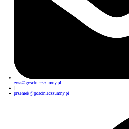
ewa@gosciniecszumny.pl
|
przemek@gosciniecszumny.pl