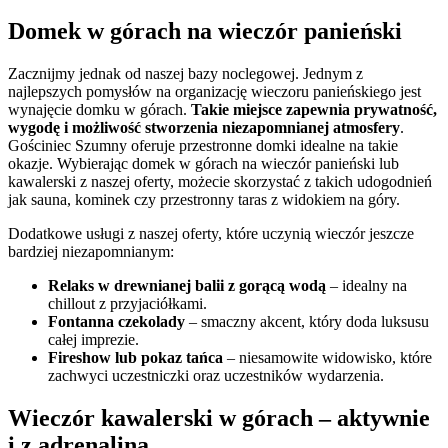
Domek w górach na wieczór panieński
Zacznijmy jednak od naszej bazy noclegowej. Jednym z
najlepszych pomysłów na organizację wieczoru panieńskiego jest
wynajęcie domku w górach.
Takie miejsce zapewnia prywatność,
wygodę i możliwość stworzenia niezapomnianej atmosfery
.
Gościniec Szumny oferuje przestronne domki idealne na takie
okazje. Wybierając domek w górach na wieczór panieński lub
kawalerski z naszej oferty, możecie skorzystać z takich udogodnień
jak sauna, kominek czy przestronny taras z widokiem na góry.
Dodatkowe usługi z naszej oferty, które uczynią wieczór jeszcze
bardziej niezapomnianym:
Relaks w drewnianej balii z gorącą wodą
– idealny na
chillout z przyjaciółkami.
Fontanna czekolady
– smaczny akcent, który doda luksusu
całej imprezie.
Fireshow lub pokaz tańca
– niesamowite widowisko, które
zachwyci uczestniczki oraz uczestników wydarzenia.
Wieczór kawalerski w górach – aktywnie
i z adrenaliną