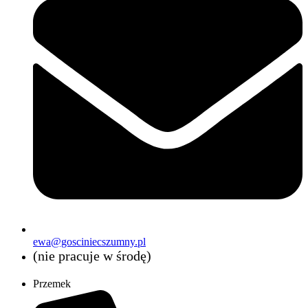
ewa@gosciniecszumny.pl
(nie pracuje w środę)
Przemek