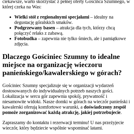
ciekawsze, warto skorzystać z pełnej oferty Gościńca Szumnego, w
której czeka na Was:
Wielki stół z regionalnymi specjałami
– idealny na
degustację góralskich smaków.
Podgrzewany basen
– atrakcja dla tych, którzy chcą
połączyć relaks z zabawą.
Fotobudka
– zapewnia nie tylko śmiech, ale i pamiątkowe
zdjęcia.
Dlaczego Gościniec Szumny to idealne
miejsce na organizację wieczoru
panieńskiego/kawalerskiego w górach?
Gościniec Szumny specjalizuje się w organizacji wydarzeń
dostosowanych do indywidualnych potrzeb naszych gości.
Lokalizacja w sercu gór zapewnia spokój, prywatność i
niesamowite widoki. Nasze domki w górach na wieczór panieński i
kawalerski oferują komfortowe warunki, a
doświadczony zespół
pomoże zorganizować każdą atrakcję, jakiej potrzebujecie
.
Zapraszamy do kontaktu i rezerwacji terminu! U nas przeżyjecie
wieczór, który będziecie wspólnie wspominać latami.