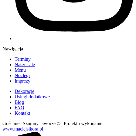
Nawigacja
Terminy
Nasze sale
Menu
Noclegi
Imprezy
Dekoracje
Usługi dodatkowe
Blog
FAQ
Kontakt
Gościniec Szumny Jaworze © | Projekt i wykonanie:
www.maciejsikora.pl