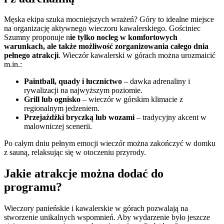
Męska ekipa szuka mocniejszych wrażeń? Góry to idealne miejsce
na organizację aktywnego wieczoru kawalerskiego. Gościniec
Szumny proponuje n
ie tylko nocleg w komfortowych
warunkach, ale także możliwość zorganizowania całego dnia
pełnego atrakcji
. Wieczór kawalerski w górach można urozmaicić
m.in.:
Paintball, quady i łucznictwo
– dawka adrenaliny i
rywalizacji na najwyższym poziomie.
Grill lub ognisko
– wieczór w górskim klimacie z
regionalnym jedzeniem.
Przejażdżki bryczką lub wozami
– tradycyjny akcent w
malowniczej scenerii.
Po całym dniu pełnym emocji wieczór można zakończyć w domku
z sauną, relaksując się w otoczeniu przyrody.
Jakie atrakcje można dodać do
programu?
Wieczory panieńskie i kawalerskie w górach pozwalają na
stworzenie unikalnych wspomnień. Aby wydarzenie było jeszcze