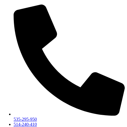
Przejdź
do
treści
535-295-950
514-240-410