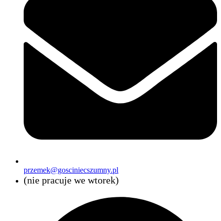
przemek@gosciniecszumny.pl
(nie pracuje we wtorek)