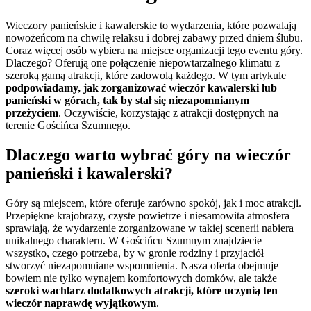
Wieczory panieńskie i kawalerskie to wydarzenia, które pozwalają
nowożeńcom na chwilę relaksu i dobrej zabawy przed dniem ślubu.
Coraz więcej osób wybiera na miejsce organizacji tego eventu góry.
Dlaczego? Oferują one połączenie niepowtarzalnego klimatu z
szeroką gamą atrakcji, które zadowolą każdego. W tym artykule
podpowiadamy, jak zorganizować wieczór kawalerski lub
panieński w górach, tak by stał się niezapomnianym
przeżyciem
. Oczywiście, korzystając z atrakcji dostępnych na
terenie Gościńca Szumnego.
Dlaczego warto wybrać góry na wieczór
panieński i kawalerski?
Góry są miejscem, które oferuje zarówno spokój, jak i moc atrakcji.
Przepiękne krajobrazy, czyste powietrze i niesamowita atmosfera
sprawiają, że wydarzenie zorganizowane w takiej scenerii nabiera
unikalnego charakteru. W Gościńcu Szumnym znajdziecie
wszystko, czego potrzeba, by w gronie rodziny i przyjaciół
stworzyć niezapomniane wspomnienia. Nasza oferta obejmuje
bowiem nie tylko wynajem komfortowych domków, ale także
szeroki wachlarz dodatkowych atrakcji, które uczynią ten
wieczór naprawdę wyjątkowym
.